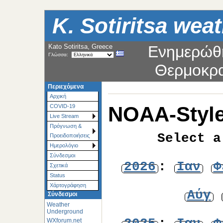
K. Sotiritsa weat
Kato Sotiritsa, Greece
Ενημερώθ
Γλώσσα:
Θερμοκρ
Περιεχόμενα
Αρχική
NOAA-Style
COVID-19
Live Stream
Πρόγνωση &
Select a
Προειδοποιήσεις
Ημερολόγιο
Σύνδεσμοι
2026
:
Ιαν
Φ
Σχετικά
Status
Χάρτoγράφηση
Αύγ
Σύνδεσμοι
Weather
Underground
WXforum.net