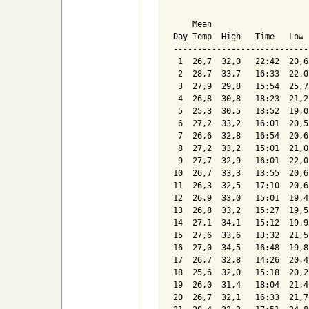
                            
    Mean                    
Day Temp  High   Time   Low 
----------------------------
 1  26,7  32,0   22:42  20,6
 2  28,7  33,7   16:33  22,0
 3  27,9  29,8   15:54  25,7
 4  26,8  30,8   18:23  21,2
 5  25,3  30,5   13:52  19,0
 6  27,2  33,2   16:01  20,5
 7  26,6  32,8   16:54  20,6
 8  27,2  33,2   15:01  21,0
 9  27,7  32,9   16:01  22,0
10  26,7  33,3   13:55  20,6
11  26,3  32,5   17:10  20,6
12  26,9  33,0   15:01  19,4
13  26,8  33,2   15:27  19,5
14  27,1  34,1   15:12  19,9
15  27,6  33,6   13:32  21,5
16  27,0  34,5   16:48  19,8
17  26,7  32,8   14:26  20,4
18  25,6  32,0   15:18  20,2
19  26,0  31,4   18:04  21,4
20  26,7  32,1   16:33  21,7