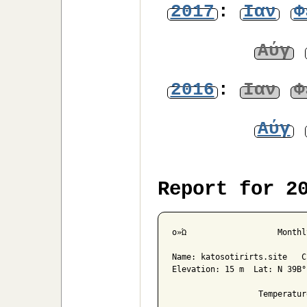
2017
:
Ιαν
Φ
Αύγ
2016
:
Ιαν
Φ
Αύγ
Report for 2
ο»Ώ                   Monthly
Name: katosotirirts.site   C
Elevation: 15 m  Lat: N 39Β°
                  Temperatur