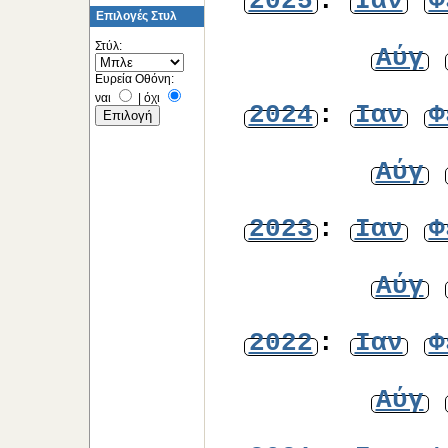
2025
:
Ιαν
Φ
Επιλογές Στυλ
Στύλ:
Αύγ
Ευρεία Οθόνη:
ναι
|
όχι
2024
:
Ιαν
Φ
Αύγ
2023
:
Ιαν
Φ
Αύγ
2022
:
Ιαν
Φ
Αύγ