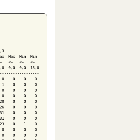
3

ax  Max  Min  Min

=   <=   <=   <=

,0  0,0  0,0 -18,0

------------------

 0    0    0    0

 1    0    0    0

 0    0    0    0

 0    0    0    0

20    0    0    0

26    0    0    0

31    0    0    0

31    0    0    0

23    0    1    0

 0    0    0    0

 0    0    0    0
