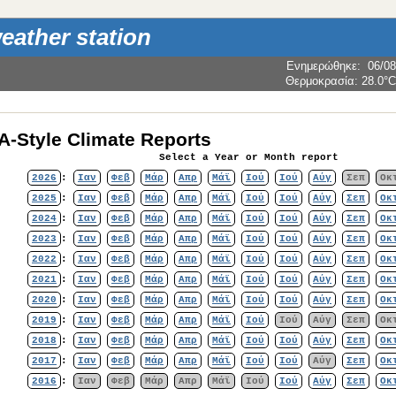
weather station
Ενημερώθηκε
:
06/08
Θερμοκρασία:
28.0°C
-Style Climate Reports
Select a Year or Month report
2026
:
Ιαν
Φεβ
Μάρ
Απρ
Μάϊ
Ιού
Ιού
Αύγ
Σεπ
Οκ
2025
:
Ιαν
Φεβ
Μάρ
Απρ
Μάϊ
Ιού
Ιού
Αύγ
Σεπ
Οκ
2024
:
Ιαν
Φεβ
Μάρ
Απρ
Μάϊ
Ιού
Ιού
Αύγ
Σεπ
Οκ
2023
:
Ιαν
Φεβ
Μάρ
Απρ
Μάϊ
Ιού
Ιού
Αύγ
Σεπ
Οκ
2022
:
Ιαν
Φεβ
Μάρ
Απρ
Μάϊ
Ιού
Ιού
Αύγ
Σεπ
Οκ
2021
:
Ιαν
Φεβ
Μάρ
Απρ
Μάϊ
Ιού
Ιού
Αύγ
Σεπ
Οκ
2020
:
Ιαν
Φεβ
Μάρ
Απρ
Μάϊ
Ιού
Ιού
Αύγ
Σεπ
Οκ
2019
:
Ιαν
Φεβ
Μάρ
Απρ
Μάϊ
Ιού
Ιού
Αύγ
Σεπ
Οκ
2018
:
Ιαν
Φεβ
Μάρ
Απρ
Μάϊ
Ιού
Ιού
Αύγ
Σεπ
Οκ
2017
:
Ιαν
Φεβ
Μάρ
Απρ
Μάϊ
Ιού
Ιού
Αύγ
Σεπ
Οκ
2016
:
Ιαν
Φεβ
Μάρ
Απρ
Μάϊ
Ιού
Ιού
Αύγ
Σεπ
Οκ