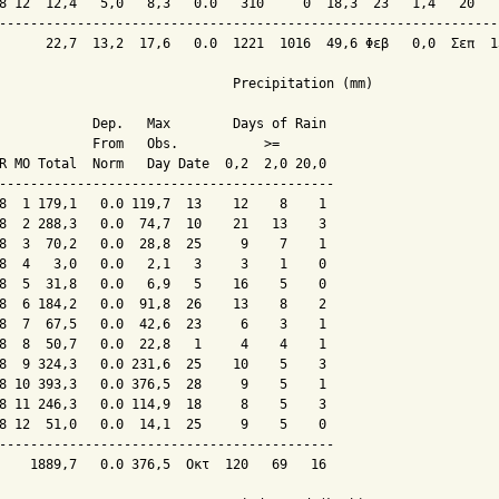
8 12  12,4   5,0   8,3   0.0   310     0  18,3  23   1,4   20   
----------------------------------------------------------------
      22,7  13,2  17,6   0.0  1221  1016  49,6 Φεβ   0,0  Σεπ  1
                              Precipitation (mm)

            Dep.   Max        Days of Rain

            From   Obs.           >=

R MO Total  Norm   Day Date  0,2  2,0 20,0

-------------------------------------------

8  1 179,1   0.0 119,7  13    12    8    1

8  2 288,3   0.0  74,7  10    21   13    3

8  3  70,2   0.0  28,8  25     9    7    1

8  4   3,0   0.0   2,1   3     3    1    0

8  5  31,8   0.0   6,9   5    16    5    0

8  6 184,2   0.0  91,8  26    13    8    2

8  7  67,5   0.0  42,6  23     6    3    1

8  8  50,7   0.0  22,8   1     4    4    1

8  9 324,3   0.0 231,6  25    10    5    3

8 10 393,3   0.0 376,5  28     9    5    1

8 11 246,3   0.0 114,9  18     8    5    3

8 12  51,0   0.0  14,1  25     9    5    0

-------------------------------------------

    1889,7   0.0 376,5  Οκτ  120   69   16
