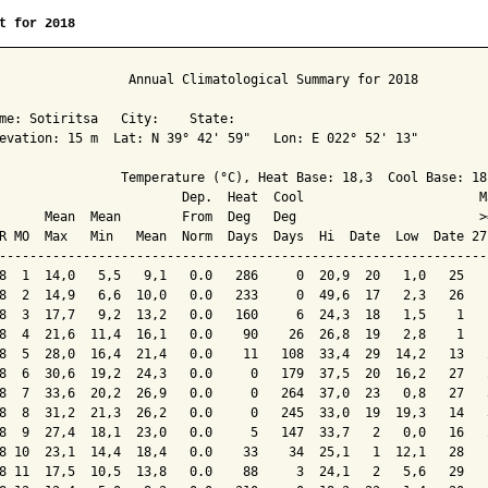
t for 2018
                 Annual Climatological Summary for 2018

me: Sotiritsa   City:    State: 

evation: 15 m  Lat: N 39° 42' 59"   Lon: E 022° 52' 13"

                Temperature (°C), Heat Base: 18,3  Cool Base: 18,
                        Dep.  Heat  Cool                       M
      Mean  Mean        From  Deg   Deg                        >
R MO  Max   Min   Mean  Norm  Days  Days  Hi  Date  Low  Date 27
----------------------------------------------------------------
8  1  14,0   5,5   9,1   0.0   286     0  20,9  20   1,0   25   
8  2  14,9   6,6  10,0   0.0   233     0  49,6  17   2,3   26   
8  3  17,7   9,2  13,2   0.0   160     6  24,3  18   1,5    1   
8  4  21,6  11,4  16,1   0.0    90    26  26,8  19   2,8    1   
8  5  28,0  16,4  21,4   0.0    11   108  33,4  29  14,2   13   
8  6  30,6  19,2  24,3   0.0     0   179  37,5  20  16,2   27   
8  7  33,6  20,2  26,9   0.0     0   264  37,0  23   0,8   27   
8  8  31,2  21,3  26,2   0.0     0   245  33,0  19  19,3   14   
8  9  27,4  18,1  23,0   0.0     5   147  33,7   2   0,0   16   
8 10  23,1  14,4  18,4   0.0    33    34  25,1   1  12,1   28   
8 11  17,5  10,5  13,8   0.0    88     3  24,1   2   5,6   29   