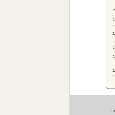
  
  
 Y
--
 1
 1
 1
 1
 1
 1
 1
 1
 1
 1
 1
 1
--
Πο