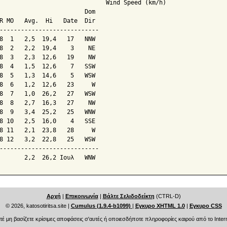
                              Wind Speed (km/h)

                        Dom

R MO   Avg.  Hi   Date  Dir

----------------------------

8  1   2,5  19,4   17   NNW

8  2   2,2  19,4    3    NE

8  3   2,3  12,6   19    NW

8  4   1,5  12,6    7   SSW

8  5   1,3  14,6    5   WSW

8  6   1,2  12,6   23     W

8  7   1,0  26,2   27   WSW

8  8   2,7  16,3   27    NW

8  9   3,4  25,2   25   WNW

8 10   2,5  16,0    4   SSE

8 11   2,1  23,8   28     W

8 12   3,2  22,8   25   WSW

----------------------------

Αρχή
|
Επικοινωνία
|
Βάλτε Σελιδοδείκτη
(CTRL-D)
© 2026, katosotiritsa.site
|
Cumulus (1.9.4-b1099)
|
Εγκυρο XHTML 1.0
|
Εγκυρο CSS
τέ μη βασίζετε κρίσιμες αποφάσεις σ'αυτές ή οποιεσδήποτε πληροφορίες καιρού από το Intern