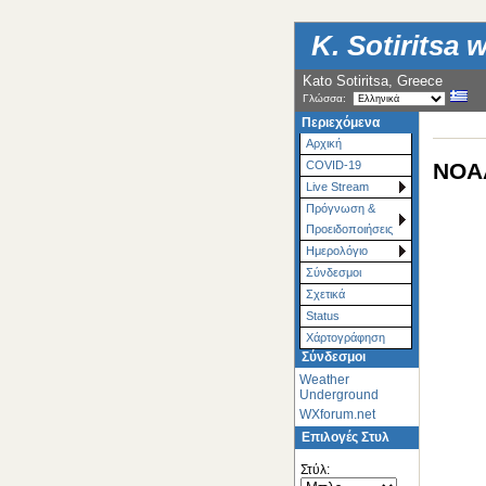
K. Sotiritsa 
Kato Sotiritsa, Greece
Γλώσσα:
Περιεχόμενα
Αρχική
NOAA
COVID-19
Live Stream
Πρόγνωση &
Προειδοποιήσεις
Ημερολόγιο
Σύνδεσμοι
Σχετικά
Status
Χάρτoγράφηση
Σύνδεσμοι
Weather
Underground
WXforum.net
Επιλογές Στυλ
Στύλ: