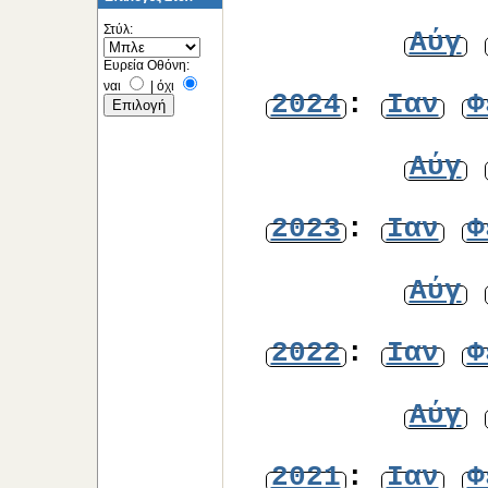
Στύλ:
Αύγ
Ευρεία Οθόνη:
ναι
|
όχι
2024
:
Ιαν
Φ
Αύγ
2023
:
Ιαν
Φ
Αύγ
2022
:
Ιαν
Φ
Αύγ
2021
:
Ιαν
Φ