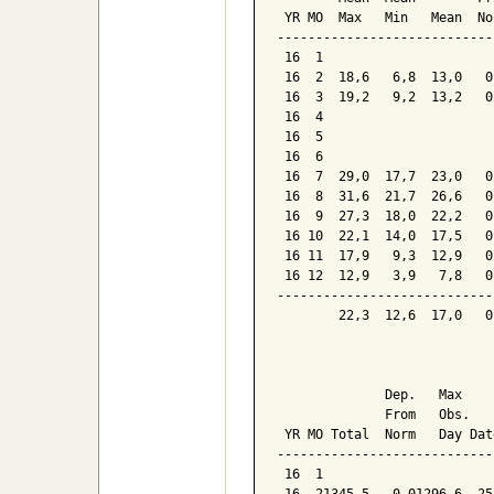
 YR MO  Max   Min   Mean  No
----------------------------
 16  1

 16  2  18,6   6,8  13,0   0
 16  3  19,2   9,2  13,2   0
 16  4

 16  5

 16  6

 16  7  29,0  17,7  23,0   0
 16  8  31,6  21,7  26,6   0
 16  9  27,3  18,0  22,2   0
 16 10  22,1  14,0  17,5   0
 16 11  17,9   9,3  12,9   0
 16 12  12,9   3,9   7,8   0
----------------------------
        22,3  12,6  17,0   0
                            
              Dep.   Max    
              From   Obs.   
 YR MO Total  Norm   Day Dat
----------------------------
 16  1
