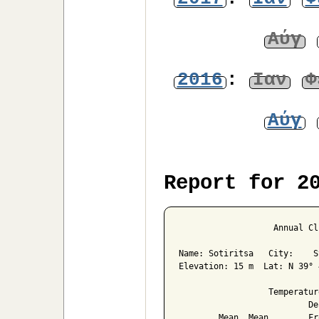
Αύγ
2016
:
Ιαν
Φ
Αύγ
Report for 2
                   Annual Cl
Name: Sotiritsa   City:    S
Elevation: 15 m  Lat: N 39° 
                  Temperatur
                          De
        Mean  Mean        Fr