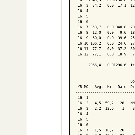
 16  21345,5   0.01296,6  25
 16  3  34,2   0.0  17,1  12
 16  4

 16  5

 16  6

 16  7 353,7   0.0 340,8  20
 16  8  12,0   0.0   9,6  18
 16  9  60,0   0.0  39,6  25
 16 10 106,2   0.0  24,6  27
 16 11  77,7   0.0  37,2  30
 16 12  77,1   0.0  18,9   7
----------------------------
      2066,4   0.01296,6  Φε
                            
                          Dom
 YR MO   Avg.  Hi   Date  Dir
-----------------------------
 16  1

 16  2   4,5  59,2   28   NNE
 16  3   2,2  12,6    1    SE
 16  4

 16  5

 16  6

 16  7   1,5  10,2   26     S