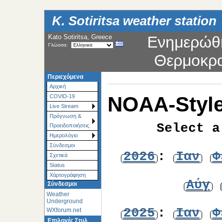
K. Sotiritsa weather station
Kato Sotiritsa, Greece
Ενημερώθ
Γλώσσα:
Θερμοκρ
Περιεχόμενα
Αρχική
NOAA-Style
COVID-19
Live Stream
Πρόγνωση &
Select a
Προειδοποιήσεις
Ημερολόγιο
Σύνδεσμοι
2026
:
Ιαν
Φ
Σχετικά
Status
Χάρτoγράφηση
Αύγ
Σύνδεσμοι
Weather
Underground
2025
:
Ιαν
Φ
WXforum.net
Επιλογές Στυλ