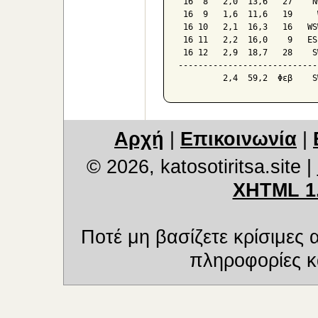
 16  8   2,0  13,6   27    NW
 16  9   1,6  11,6   19     W
 16 10   2,1  16,3   16   WSW
 16 11   2,2  16,0    9   ESE
 16 12   2,9  18,7   28    SW
-----------------------------
Αρχή
|
Επικοινωνία
|
© 2026, katosotiritsa.site
|
XHTML 1
Ποτέ μη βασίζετε κρίσιμες
πληροφορίες κα