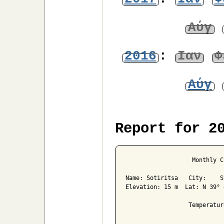
Αύγ
2016
:
Ιαν
Φ
Αύγ
Report for 2
                   Monthly C
Name: Sotiritsa   City:    S
Elevation: 15 m  Lat: N 39° 
                  Temperatur
                            