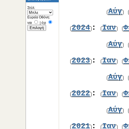
Στύλ:
Αύγ
Ευρεία Οθόνη:
ναι
|
όχι
2024
:
Ιαν
Φ
Αύγ
2023
:
Ιαν
Φ
Αύγ
2022
:
Ιαν
Φ
Αύγ
2021
:
Ιαν
Φ