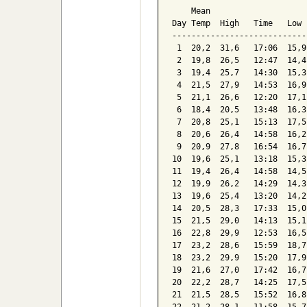
    Mean                    
Day Temp  High   Time   Low 
----------------------------
 1  20,2  31,6   17:06  15,9
 2  19,8  26,5   12:47  14,4
 3  19,4  25,7   14:30  15,3
 4  21,5  27,9   14:53  16,9
 5  21,1  26,6   12:20  17,1
 6  18,4  20,5   13:48  16,3
 7  20,8  25,1   15:13  17,5
 8  20,6  26,4   14:58  16,2
 9  20,9  27,8   16:54  16,7
10  19,6  25,1   13:18  15,3
11  19,4  26,4   14:58  14,5
12  19,9  26,2   14:29  14,3
13  19,6  25,4   13:20  14,2
14  20,5  28,3   17:33  15,0
15  21,5  29,0   14:13  15,1
16  22,8  29,9   12:53  16,5
17  23,2  28,6   15:59  18,7
18  23,2  29,9   15:20  17,9
19  21,6  27,0   17:42  16,7
20  22,2  28,7   14:25  17,5
21  21,5  28,5   15:52  16,8