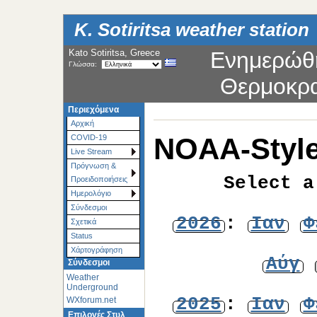
K. Sotiritsa weather station
Kato Sotiritsa, Greece
Ενημερώθ
Γλώσσα:
Θερμοκρ
Περιεχόμενα
Αρχική
NOAA-Style
COVID-19
Live Stream
Πρόγνωση &
Select a
Προειδοποιήσεις
Ημερολόγιο
Σύνδεσμοι
2026
:
Ιαν
Φ
Σχετικά
Status
Χάρτoγράφηση
Αύγ
Σύνδεσμοι
Weather
Underground
2025
:
Ιαν
Φ
WXforum.net
Επιλογές Στυλ