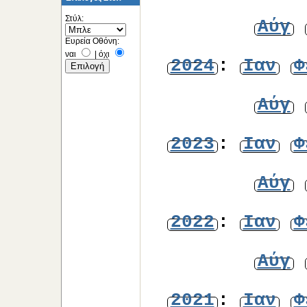
Στύλ:
Αύγ
Ευρεία Οθόνη:
ναι
|
όχι
2024
:
Ιαν
Φ
Αύγ
2023
:
Ιαν
Φ
Αύγ
2022
:
Ιαν
Φ
Αύγ
2021
:
Ιαν
Φ