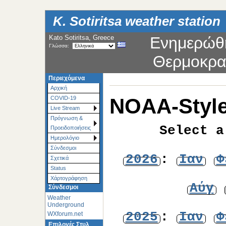
K. Sotiritsa weather station
Kato Sotiritsa, Greece
Ενημερώθ
Γλώσσα:
Θερμοκρα
Περιεχόμενα
Αρχική
NOAA-Style
COVID-19
Live Stream
Πρόγνωση &
Select a
Προειδοποιήσεις
Ημερολόγιο
Σύνδεσμοι
2026
:
Ιαν
Φ
Σχετικά
Status
Χάρτoγράφηση
Αύγ
Σύνδεσμοι
Weather
Underground
2025
:
Ιαν
Φ
WXforum.net
Επιλογές Στυλ