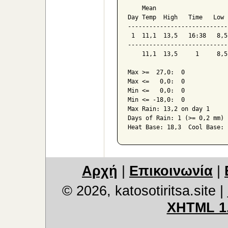
    Mean                    
Day Temp  High   Time   Low 
----------------------------
 1  11,1  13,5   16:38   8,5
----------------------------
    11,1  13,5     1     8,5
Max >=  27,0:  0

Max <=   0,0:  0

Min <=   0,0:  0

Min <= -18,0:  0

Max Rain: 13,2 on day 1

Days of Rain: 1 (>= 0,2 mm) 
Αρχή
|
Επικοινωνία
|
© 2026, katosotiritsa.site
|
XHTML 1