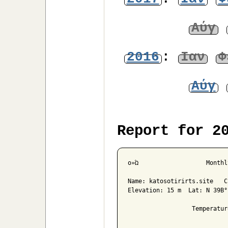
Αύγ
2016
:
Ιαν
Φ
Αύγ
Report for 2
ο»Ώ                   Monthly
Name: katosotirirts.site   C
Elevation: 15 m  Lat: N 39Β°
                  Temperatur
                            