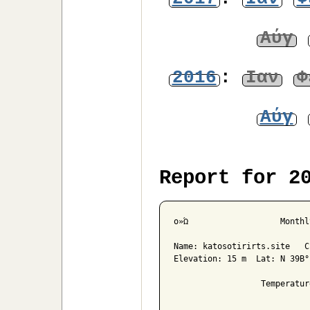
Αύγ
2016
:
Ιαν
Φ
Αύγ
Report for 2
ο»Ώ                   Monthl
Name: katosotirirts.site   C
Elevation: 15 m  Lat: N 39Β°
                  Temperatur
                            