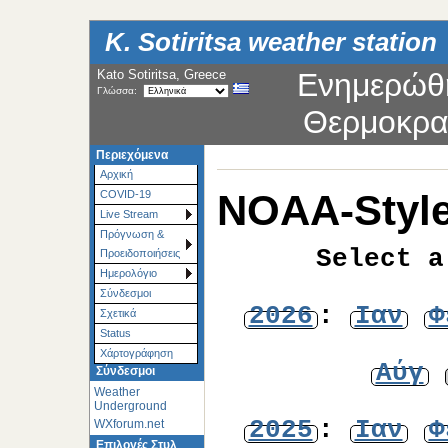
K. Sotiritsa weather station
Kato Sotiritsa, Greece
Ενημερώθ
Γλώσσα:
Θερμοκρα
Περιεχόμενα
Αρχική
NOAA-Style
COVID-19
Live Stream
Πρόγνωση &
Select a
Προειδοποιήσεις
Ημερολόγιο
Σύνδεσμοι
2026
:
Ιαν
Φ
Σχετικά
Status
Χάρτoγράφηση
Αύγ
Σύνδεσμοι
Weather
Underground
2025
:
Ιαν
Φ
WXforum.net
Επιλογές Στυλ