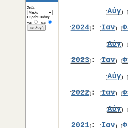
Στύλ:
Αύγ
Ευρεία Οθόνη:
ναι
|
όχι
2024
:
Ιαν
Φ
Αύγ
2023
:
Ιαν
Φ
Αύγ
2022
:
Ιαν
Φ
Αύγ
2021
:
Ιαν
Φ