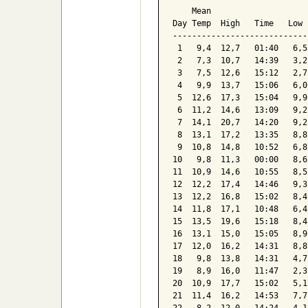
    Mean                    
Day Temp  High   Time   Low 
----------------------------
 1   9,4  12,7   01:40   6,5
 2   7,3  10,7   14:39   3,2
 3   7,5  12,6   15:12   2,7
 4   9,9  13,7   15:06   6,0
 5  12,6  17,3   15:04   9,9
 6  11,2  14,6   13:09   9,2
 7  14,1  20,7   14:20   9,2
 8  13,1  17,2   13:35   8,8
 9  10,8  14,8   10:52   6,8
10   9,8  11,3   00:00   8,6
11  10,9  14,6   10:55   8,5
12  12,2  17,4   14:46   9,3
13  12,2  16,8   15:02   8,4
14  11,8  17,1   10:48   6,4
15  13,5  19,6   15:18   8,4
16  13,1  15,0   15:05   8,9
17  12,0  16,2   14:31   8,8
18   9,8  13,8   14:31   4,7
19   8,9  16,0   11:47   2,3
20  10,9  17,7   15:02   5,1
21  11,4  16,2   14:53   7,7