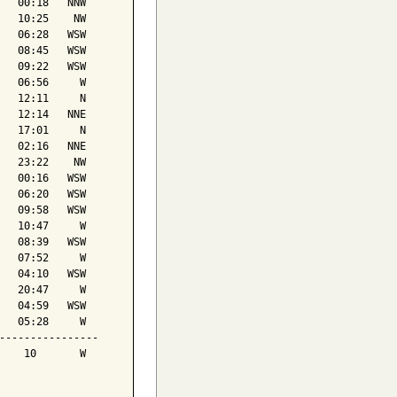
   00:18   NNW

   10:25    NW

   06:28   WSW

   08:45   WSW

   09:22   WSW

   06:56     W

   12:11     N

   12:14   NNE

   17:01     N

   02:16   NNE

   23:22    NW

   00:16   WSW

   06:20   WSW

   09:58   WSW

   10:47     W

   08:39   WSW

   07:52     W

   04:10   WSW

   20:47     W

   04:59   WSW

   05:28     W

----------------

    10       W
