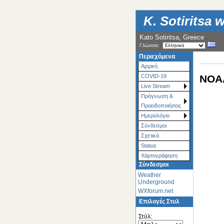
K. Sotiritsa 
Kato Sotiritsa, Greece
Γλώσσα:
Περιεχόμενα
Αρχική
NOAA
COVID-19
Live Stream
Πρόγνωση &
Προειδοποιήσεις
Ημερολόγιο
Σύνδεσμοι
Σχετικά
Status
Χάρτoγράφηση
Σύνδεσμοι
Weather
Underground
WXforum.net
Επιλογές Στυλ
Στύλ: