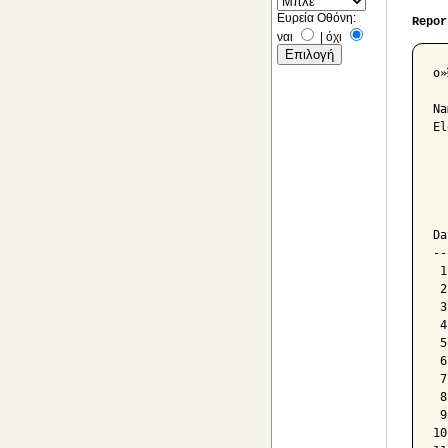
Ευρεία Οθόνη:
Repor
ναι
|
όχι
ο»
Na
El
  
  
  
Da
--
 1
 2
 3
 4
 5
 6
 7
 8
 9
10