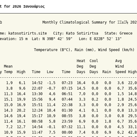
t for 2026 Ιανουάριος
Ώ                   Monthly Climatological Summary for ΞΞ±Ξ½ 2026
me: katosotirirts.site   City: Kato Sotirirtsa   State: Greece

evation: 15 m  Lat: N 39Β° 42' 59"   Lon: E 022Β° 52' 13"

                Temperature (Β°C), Rain (mm), Wind Speed (km/h)

                                    Heat  Cool        Avg

  Mean                              Deg   Deg         Wind      
y Temp  High   Time   Low    Time   Days  Days  Rain  Speed High
----------------------------------------------------------------
   1,9   6,1   14:52  -1,5   07:23  16,4   0,0   0,0   3,6  22,0
   3,8   9,6   22:07  -0,7   07:15  14,5   0,0   0,0   6,7  35,6
  11,3  16,4   13:30   4,6   06:51   7,0   0,0   0,0   1,5  14,8
  15,1  19,9   15:56   9,4   07:44   3,3   0,2   0,0   1,8  24,5
  15,0  16,9   15:51  11,4   22:38   3,3   0,0   0,0   2,9  25,6
  14,3  20,2   12:24  10,4   01:30   4,1   0,1   0,0   0,8  13,3
  14,6  19,4   15:17  10,9   08:55   3,8   0,0   3,0   0,8  29,5
  11,4  16,1   00:58   5,8   23:59   6,9   0,0   1,8   6,7  35,6
   7,2  12,7   14:54  -0,1   07:32  11,1   0,0   0,0   4,5  33,1
  10,9  15,9   11:47   7,5   00:00   7,4   0,0   6,9   6,2  42,8