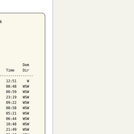


           Dom

   Time    Dir

----------------

   12:51     W

   08:48   WSW

   00:59   WSW

   23:19   WSW

   09:22   WSW

   08:58   WSW

   05:21   WSW

   06:44   WSW

   10:48   WSW

   21:49   WSW
