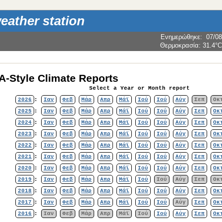
weather station
Ενημερώθηκε
:
07/08
Θερμοκρασία:
31.4°C
-Style Climate Reports
Select a Year or Month report
2026
:
Ιαν
Φεβ
Μάρ
Απρ
Μάϊ
Ιού
Ιού
Αύγ
Σεπ
Οκ
2025
:
Ιαν
Φεβ
Μάρ
Απρ
Μάϊ
Ιού
Ιού
Αύγ
Σεπ
Οκ
2024
:
Ιαν
Φεβ
Μάρ
Απρ
Μάϊ
Ιού
Ιού
Αύγ
Σεπ
Οκ
2023
:
Ιαν
Φεβ
Μάρ
Απρ
Μάϊ
Ιού
Ιού
Αύγ
Σεπ
Οκ
2022
:
Ιαν
Φεβ
Μάρ
Απρ
Μάϊ
Ιού
Ιού
Αύγ
Σεπ
Οκ
2021
:
Ιαν
Φεβ
Μάρ
Απρ
Μάϊ
Ιού
Ιού
Αύγ
Σεπ
Οκ
2020
:
Ιαν
Φεβ
Μάρ
Απρ
Μάϊ
Ιού
Ιού
Αύγ
Σεπ
Οκ
2019
:
Ιαν
Φεβ
Μάρ
Απρ
Μάϊ
Ιού
Ιού
Αύγ
Σεπ
Οκ
2018
:
Ιαν
Φεβ
Μάρ
Απρ
Μάϊ
Ιού
Ιού
Αύγ
Σεπ
Οκ
2017
:
Ιαν
Φεβ
Μάρ
Απρ
Μάϊ
Ιού
Ιού
Αύγ
Σεπ
Οκ
2016
:
Ιαν
Φεβ
Μάρ
Απρ
Μάϊ
Ιού
Ιού
Αύγ
Σεπ
Οκ