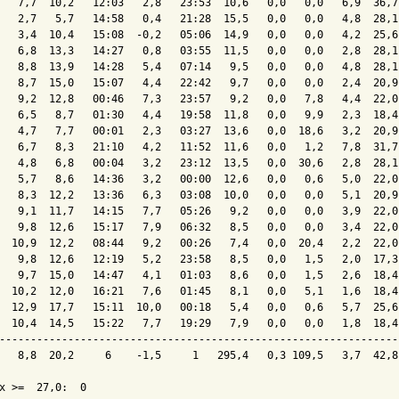
   7,7  10,2   12:03   2,8   23:53  10,6   0,0   0,0   6,9  36,7
   2,7   5,7   14:58   0,4   21:28  15,5   0,0   0,0   4,8  28,1
   3,4  10,4   15:08  -0,2   05:06  14,9   0,0   0,0   4,2  25,6
   6,8  13,3   14:27   0,8   03:55  11,5   0,0   0,0   2,8  28,1
   8,8  13,9   14:28   5,4   07:14   9,5   0,0   0,0   4,8  28,1
   8,7  15,0   15:07   4,4   22:42   9,7   0,0   0,0   2,4  20,9
   9,2  12,8   00:46   7,3   23:57   9,2   0,0   7,8   4,4  22,0
   6,5   8,7   01:30   4,4   19:58  11,8   0,0   9,9   2,3  18,4
   4,7   7,7   00:01   2,3   03:27  13,6   0,0  18,6   3,2  20,9
   6,7   8,3   21:10   4,2   11:52  11,6   0,0   1,2   7,8  31,7
   4,8   6,8   00:04   3,2   23:12  13,5   0,0  30,6   2,8  28,1
   5,7   8,6   14:36   3,2   00:00  12,6   0,0   0,6   5,0  22,0
   8,3  12,2   13:36   6,3   03:08  10,0   0,0   0,0   5,1  20,9
   9,1  11,7   14:15   7,7   05:26   9,2   0,0   0,0   3,9  22,0
   9,8  12,6   15:17   7,9   06:32   8,5   0,0   0,0   3,4  22,0
  10,9  12,2   08:44   9,2   00:26   7,4   0,0  20,4   2,2  22,0
   9,8  12,6   12:19   5,2   23:58   8,5   0,0   1,5   2,0  17,3
   9,7  15,0   14:47   4,1   01:03   8,6   0,0   1,5   2,6  18,4
  10,2  12,0   16:21   7,6   01:45   8,1   0,0   5,1   1,6  18,4
  12,9  17,7   15:11  10,0   00:18   5,4   0,0   0,6   5,7  25,6
  10,4  14,5   15:22   7,7   19:29   7,9   0,0   0,0   1,8  18,4
----------------------------------------------------------------
   8,8  20,2     6    -1,5     1   295,4   0,3 109,5   3,7  42,8
x >=  27,0:  0
