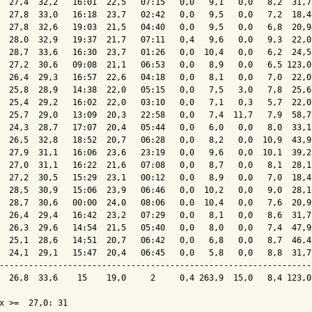
  27,4  32,2   16:01  22,5   07:15   0,0   9,1   0,0   8,2  31,7
  27,8  33,0   16:18  23,7   02:42   0,0   9,5   0,0   7,2  18,4
  27,8  32,6   19:03  21,5   04:40   0,0   9,5   0,0   6,8  20,9
  28,0  32,9   19:37  21,7   07:11   0,4   9,6   0,0   9,3  22,0
  28,7  33,6   16:30  23,7   01:26   0,0  10,4   0,0   6,2  24,5
  27,2  30,6   09:08  21,1   06:53   0,0   8,9   0,0   6,5 123,0
  26,4  29,3   16:57  22,6   04:18   0,0   8,1   0,0   7,0  22,0
  25,8  28,9   14:38  22,0   05:15   0,0   7,5   3,0   7,8  25,6
  25,4  29,2   16:02  22,0   03:10   0,0   7,1   0,3   5,7  22,0
  25,7  29,0   13:09  20,3   22:58   0,0   7,4  11,7   7,9  58,7
  24,3  28,7   17:07  20,4   05:44   0,0   6,0   0,0   8,0  33,1
  26,5  32,8   18:52  20,7   06:28   0,0   8,2   0,0  10,9  43,9
  27,9  31,1   16:06  23,6   23:19   0,0   9,6   0,0  10,1  39,2
  27,0  31,1   16:22  21,6   07:08   0,0   8,7   0,0   8,1  28,1
  27,2  30,5   15:29  23,1   00:12   0,0   8,9   0,0   7,0  18,4
  28,5  30,9   15:06  23,9   06:46   0,0  10,2   0,0   9,0  28,1
  28,7  30,6   00:00  24,0   08:06   0,0  10,4   0,0   7,6  20,9
  26,4  29,4   16:42  23,2   07:29   0,0   8,1   0,0   8,6  31,7
  26,3  29,6   14:54  21,5   05:40   0,0   8,0   0,0   7,4  47,9
  25,1  28,6   14:51  20,7   06:42   0,0   6,8   0,0   8,7  46,4
  24,1  29,1   15:47  20,4   06:45   0,0   5,8   0,0   8,8  31,7
----------------------------------------------------------------
  26,8  33,6    15    19,0     2     0,4 263,9  15,0   8,4 123,0
x >=  27,0: 31
