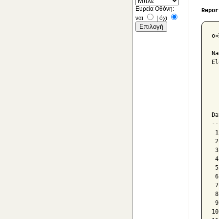
Ευρεία Οθόνη:
Repor
ναι
|
όχι
ο»
Na
El
  
  
  
Da
--
 1
 2
 3
 4
 5
 6
 7
 8
 9
10