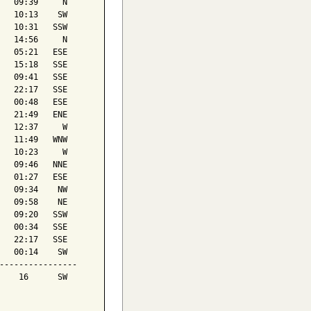
   09:39     N

   10:13    SW

   10:31   SSW

   14:56     N

   05:21   ESE

   15:18   SSE

   09:41   SSE

   22:17   SSE

   00:48   ESE

   21:49   ENE

   12:37     W

   11:49   WNW

   10:23     W

   09:46   NNE

   01:27   ESE

   09:34    NW

   09:58    NE

   09:20   SSW

   00:34   SSE

   22:17   SSE

   00:14    SW

----------------

    16      SW
