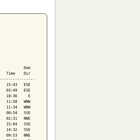
           Dom

   Time    Dir

----------------

   15:43   ESE

   03:49   ESE

   18:36     E

   11:58   WNW

   11:34   WNW

   00:54   SSE

   02:31   NNE

   15:04   SSE

   14:32   SSE

   09:53   NNE
