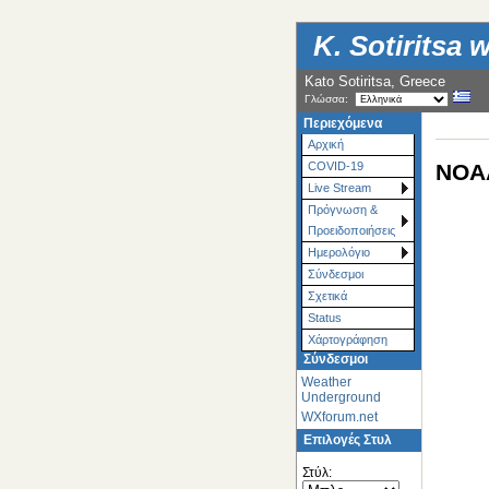
K. Sotiritsa 
Kato Sotiritsa, Greece
Γλώσσα:
Περιεχόμενα
Αρχική
NOAA
COVID-19
Live Stream
Πρόγνωση &
Προειδοποιήσεις
Ημερολόγιο
Σύνδεσμοι
Σχετικά
Status
Χάρτoγράφηση
Σύνδεσμοι
Weather
Underground
WXforum.net
Επιλογές Στυλ
Στύλ: