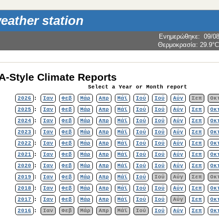
weather station
Ενημερώθηκε
:
09/0
Θερμοκρασία:
29.9°C
-Style Climate Reports
Select a Year or Month report
2026
:
Ιαν
Φεβ
Μάρ
Απρ
Μάϊ
Ιού
Ιού
Αύγ
Σεπ
Οκ
2025
:
Ιαν
Φεβ
Μάρ
Απρ
Μάϊ
Ιού
Ιού
Αύγ
Σεπ
Οκ
2024
:
Ιαν
Φεβ
Μάρ
Απρ
Μάϊ
Ιού
Ιού
Αύγ
Σεπ
Οκ
2023
:
Ιαν
Φεβ
Μάρ
Απρ
Μάϊ
Ιού
Ιού
Αύγ
Σεπ
Οκ
2022
:
Ιαν
Φεβ
Μάρ
Απρ
Μάϊ
Ιού
Ιού
Αύγ
Σεπ
Οκ
2021
:
Ιαν
Φεβ
Μάρ
Απρ
Μάϊ
Ιού
Ιού
Αύγ
Σεπ
Οκ
2020
:
Ιαν
Φεβ
Μάρ
Απρ
Μάϊ
Ιού
Ιού
Αύγ
Σεπ
Οκ
2019
:
Ιαν
Φεβ
Μάρ
Απρ
Μάϊ
Ιού
Ιού
Αύγ
Σεπ
Οκ
2018
:
Ιαν
Φεβ
Μάρ
Απρ
Μάϊ
Ιού
Ιού
Αύγ
Σεπ
Οκ
2017
:
Ιαν
Φεβ
Μάρ
Απρ
Μάϊ
Ιού
Ιού
Αύγ
Σεπ
Οκ
2016
:
Ιαν
Φεβ
Μάρ
Απρ
Μάϊ
Ιού
Ιού
Αύγ
Σεπ
Οκ