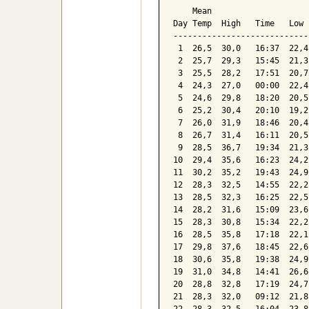
    Mean                    
Day Temp  High   Time   Low 
----------------------------
 1  26,5  30,0   16:37  22,4
 2  25,7  29,3   15:45  21,3
 3  25,5  28,2   17:51  20,7
 4  24,3  27,0   00:00  22,4
 5  24,6  29,8   18:20  20,5
 6  25,2  30,4   20:10  19,2
 7  26,0  31,9   18:46  20,4
 8  26,7  31,4   16:11  20,5
 9  28,5  36,7   19:34  21,3
10  29,4  35,6   16:23  24,2
11  30,2  35,2   19:43  24,9
12  28,3  32,5   14:55  22,2
13  28,5  32,3   16:25  22,5
14  28,2  31,6   15:09  23,6
15  28,3  30,8   15:34  22,2
16  28,5  35,8   17:18  22,1
17  29,8  37,6   18:45  22,6
18  30,6  35,8   19:38  24,9
19  31,0  34,8   14:41  26,6
20  28,8  32,8   17:19  24,7
21  28,3  32,0   09:12  21,8