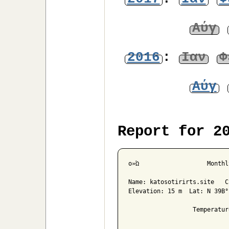
Αύγ
2016
:
Ιαν
Φ
Αύγ
Report for 2
ο»Ώ                   Monthly
Name: katosotirirts.site   C
Elevation: 15 m  Lat: N 39Β°
                  Temperatur
                            