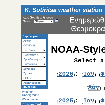
K. Sotiritsa weather station
Kato Sotiritsa, Greece
Ενημερώθ
Γλώσσα:
Θερμοκρα
Περιεχόμενα
Αρχική
NOAA-Style
COVID-19
Live Stream
Πρόγνωση &
Select a
Προειδοποιήσεις
Ημερολόγιο
Σύνδεσμοι
2026
:
Ιαν
Φ
Σχετικά
Status
Χάρτoγράφηση
Αύγ
Σύνδεσμοι
Weather
Underground
2025
:
Ιαν
Φ
WXforum.net
Επιλογές Στυλ