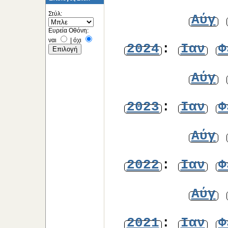
Στύλ:
Αύγ
Ευρεία Οθόνη:
ναι
|
όχι
2024
:
Ιαν
Φ
Αύγ
2023
:
Ιαν
Φ
Αύγ
2022
:
Ιαν
Φ
Αύγ
2021
:
Ιαν
Φ